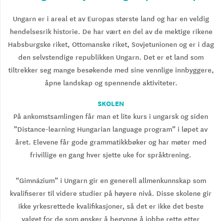
Ungarn er i areal et av Europas største land og har en veldig
hendelsesrik historie. De har vært en del av de mektige rikene
Habsburgske riket, Ottomanske riket, Sovjetunionen og er i dag
den selvstendige republikken Ungarn. Det er et land som
tiltrekker seg mange besøkende med sine vennlige innbyggere,
åpne landskap og spennende aktiviteter.
SKOLEN
På ankomstsamlingen får man et lite kurs i ungarsk og siden
”Distance-learning Hungarian language program” i løpet av
året. Elevene får gode grammatikkbøker og har møter med
frivillige en gang hver sjette uke for språktrening.
“Gimnázium” i Ungarn gir en generell allmenkunnskap som
kvalifiserer til videre studier på høyere nivå. Disse skolene gir
ikke yrkesrettede kvalifikasjoner, så det er ikke det beste
valget for de som ønsker å begynne å jobbe rette etter