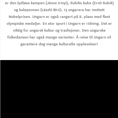
er den lydløse kampen (János Irinyi), Rubiks kube (Ernö Rubik)
og kulepennen (László Bíró). 13 ungarere har mottatt
Nobelprisen. Ungarn er også rangert på 8. plass med flest
olympiske medaljer. En stor sport i Ungarn er ridning. Det er
viktig for ungarsk kultur og tradisjoner. Den ungarske
folkedansen har også mange varianter. Å reise til Ungarn vil
garantere deg mange kulturelle opplevelser!