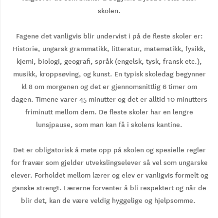
skolen.
Fagene det vanligvis blir undervist i på de fleste skoler er:
Historie, ungarsk grammatikk, litteratur, matematikk, fysikk,
kjemi, biologi, geografi, språk (engelsk, tysk, fransk etc.),
musikk, kroppsøving, og kunst. En typisk skoledag begynner
kl 8 om morgenen og det er gjennomsnittlig 6 timer om
dagen. Timene varer 45 minutter og det er alltid 10 minutters
friminutt mellom dem. De fleste skoler har en lengre
lunsjpause, som man kan få i skolens kantine.
Det er obligatorisk å møte opp på skolen og spesielle regler
for fravær som gjelder utvekslingselever så vel som ungarske
elever. Forholdet mellom lærer og elev er vanligvis formelt og
ganske strengt. Lærerne forventer å bli respektert og når de
blir det, kan de være veldig hyggelige og hjelpsomme.