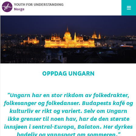
YOUTH FOR UNDERSTANDING
Norge
OPPDAG UNGARN
"
Ungarn har en stor rikdom av folkedrakter,
folkesanger og folkedanser. Budapests kafé og
kulturliv er rikt og variert. Selv om Ungarn
ikke grenser til noen hav, har de den største
innsjøen i sentral-Europa, Balaton. Her dyrkes
badeliv og vannsport om sommeren.
"