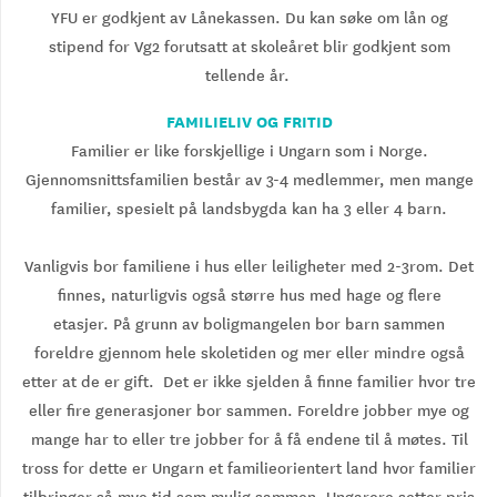
YFU er godkjent av Lånekassen. Du kan søke om lån og
stipend for Vg2 forutsatt at skoleåret blir godkjent som
tellende år.
FAMILIELIV OG FRITID
Familier er like forskjellige i Ungarn som i Norge.
Gjennomsnittsfamilien består av 3-4 medlemmer, men mange
familier, spesielt på landsbygda kan ha 3 eller 4 barn.
Vanligvis bor familiene i hus eller leiligheter med 2-3rom. Det
finnes, naturligvis også større hus med hage og flere
etasjer. På grunn av boligmangelen bor barn sammen
foreldre gjennom hele skoletiden og mer eller mindre også
etter at de er gift. Det er ikke sjelden å finne familier hvor tre
eller fire generasjoner bor sammen. Foreldre jobber mye og
mange har to eller tre jobber for å få endene til å møtes. Til
tross for dette er Ungarn et familieorientert land hvor familier
tilbringer så mye tid som mulig sammen. Ungarere setter pris