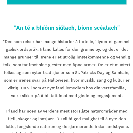
"An té a bhíónn siúlach, bíonn scéalach"
"Den som reiser har mange historier å fortelle," lyder et gammelt
gælisk ordspråk. Irland kalles for den grønne øy, og det er det
mange grunner til. Irene er et utrolig imøtekommende og vennlig
folk, som tar imot sine gjester med åpne armer. De er et muntert
folkeslag som nyter tradisjoner som St.Patricks Day og Samhain,
som er irenes svar på Halloween, hvor musikk, sang og kultur er
viktig. Du vil som et nytt familiemedlem hos din vertsfamilie,
være sikker på å bli tatt imot med glede og engasjement.
Irland har noen av verdens mest storslåtte naturområder med
fjell, skoger og innsjøer. Du vil få god mulighet til å nyte den
flotte, fengslende naturen og de sjarmerende irske landsbyene.