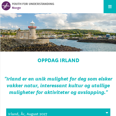
YOUTH FOR UNDERSTANDING
Norge
OPPDAG IRLAND
"
Irland er en unik mulighet for deg som elsker
vakker natur, interessant kultur og utallige
muligheter for aktiviteter og avslapping.
"
Irland, År, August 2027