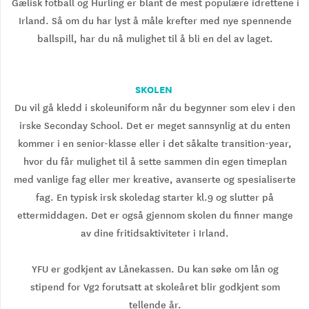
Gælisk fotball og Hurling er blant de mest populære idrettene i
Irland. Så om du har lyst å måle krefter med nye spennende
ballspill, har du nå mulighet til å bli en del av laget.
SKOLEN
Du vil gå kledd i skoleuniform når du begynner som elev i den
irske Seconday School. Det er meget sannsynlig at du enten
kommer i en senior-klasse eller i det såkalte transition-year,
hvor du får mulighet til å sette sammen din egen timeplan
med vanlige fag eller mer kreative, avanserte og spesialiserte
fag. En typisk irsk skoledag starter kl.9 og slutter på
ettermiddagen. Det er også gjennom skolen du finner mange
av dine fritidsaktiviteter i Irland.
YFU er godkjent av Lånekassen. Du kan søke om lån og
stipend for Vg2 forutsatt at skoleåret blir godkjent som
tellende år.