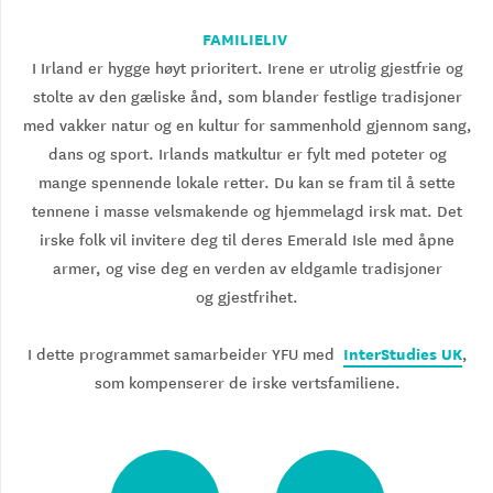
FAMILIELIV
I Irland er hygge høyt prioritert. Irene er utrolig gjestfrie og
stolte av den gæliske ånd, som blander festlige tradisjoner
med vakker natur og en kultur for sammenhold gjennom sang,
dans og sport. Irlands matkultur er fylt med poteter og
mange spennende lokale retter. Du kan se fram til å sette
tennene i masse velsmakende og hjemmelagd irsk mat. Det
irske folk vil invitere deg til deres Emerald Isle med åpne
armer, og vise deg en verden av eldgamle tradisjoner
og gjestfrihet.
InterStudies UK
I dette programmet samarbeider YFU med
,
som kompenserer de irske vertsfamiliene.