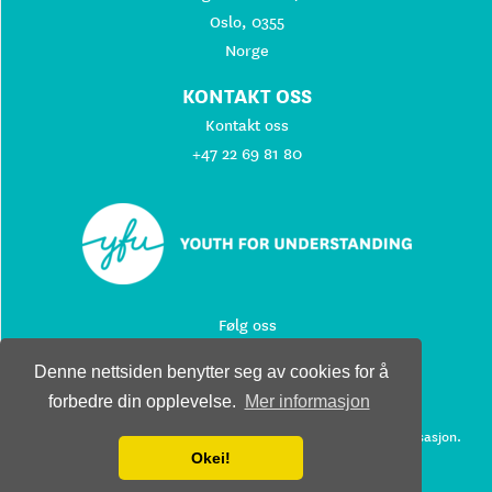
Oslo, 0355
Norge
KONTAKT OSS
Kontakt oss
+47 22 69 81 80
Følg oss
Denne nettsiden benytter seg av cookies for å
forbedre din opplevelse.
Mer informasjon
© 2026 Youth For Understanding. All rights reserved.
Youth For Understanding er en ideell ikke-kommersiell organisasjon.
Okei!