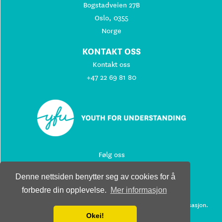
Bogstadveien 27B
Oslo, 0355
Norge
KONTAKT OSS
Kontakt oss
+47 22 69 81 80
Følg oss
Denne nettsiden benytter seg av cookies for å
forbedre din opplevelse.
Mer informasjon
© 2026 Youth For Understanding. All rights reserved.
Youth For Understanding er en ideell ikke-kommersiell organisasjon.
Okei!